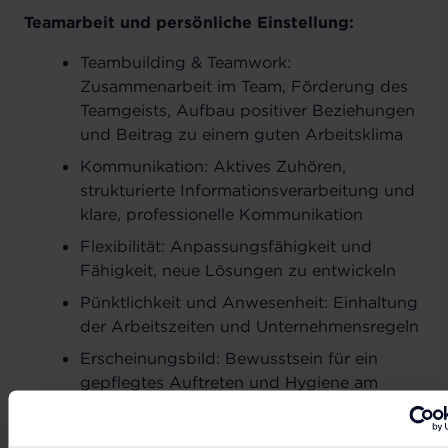
Teamarbeit und persönliche Einstellung:
Teambuilding & Teamwork:
Zusammenarbeit im Team, Förderung des
Teamgeists, Aufbau positiver Beziehungen
und Beitrag zu einem guten Arbeitsklima
Kommunikation: Aktives Zuhören,
strukturierte Informationsverarbeitung und
klare, professionelle Kommunikation
Flexibilität: Anpassungsfähigkeit und
Fähigkeit, neue Lösungen zu entwickeln
Pünktlichkeit und Anwesenheit: Einhaltung
der Arbeitszeiten und Unternehmensregeln
Erscheinungsbild: Bewusstsein für ein
gepflegtes Auftreten und Hygiene am
Arbeitsplatz
ANFORDERUNGEN: