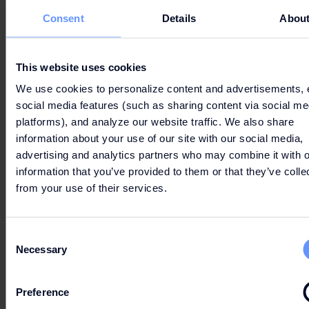
Consent
Details
Abou
Nachweisbare Erfahrung im Detailhandel
Starker Wille, Ziele zu erreichen
This website uses cookies
Gepflegtes Erscheinungsbild
We use cookies to personalize content and advertisements, 
Fähigkeit, in einem dynamischen Umfeld zu
social media features (such as sharing content via social me
arbeiten
platforms), and analyze our website traffic. We also share
Leidenschaft für die Branche und die Marke
information about your use of our site with our social media,
Sehr gute Deutsch- und Englischkenntnisse
advertising and analytics partners who may combine it with o
information that you’ve provided to them or that they’ve colle
Weitere Sprachkenntnisse von Vorteil
from your use of their services.
Bewerbungen an:
jenny.gyongyi@furla.com
Consent
Necessary
HIER BEWERBEN
Selection
Preference