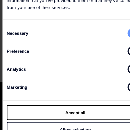
information that you’ve provided to them or that they’ve colle
from your use of their services.
1 Jan
Neujahr
Geschlossen
Consent
Necessary
Selection
Preference
Analytics
Marketing
Accept all
WERDEN SIE MITGLIED
Allow selection