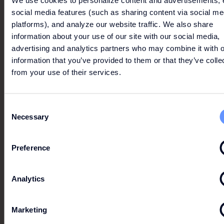
We use cookies to personalize content and advertisements, 
social media features (such as sharing content via social me
platforms), and analyze our website traffic. We also share
information about your use of our site with our social media,
advertising and analytics partners who may combine it with o
information that you’ve provided to them or that they’ve colle
from your use of their services.
Consent
Necessary
Selection
Preference
Analytics
30% - 50% RABATT
Marketing