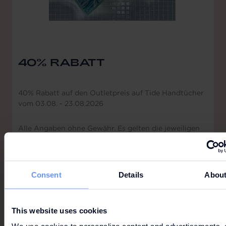
40% RABATT
40% Rabatt auf den Outletpreis auf Tide Handtücher
vom 03.08. - 23.08.2026
Alle Angaben ohne Gewähr. Es gelten die jeweiligen
Angebotsbedingungen. Klicken Sie hier.
Consent
Details
Abou
MAISON LORENZ BACH
This website uses cookies