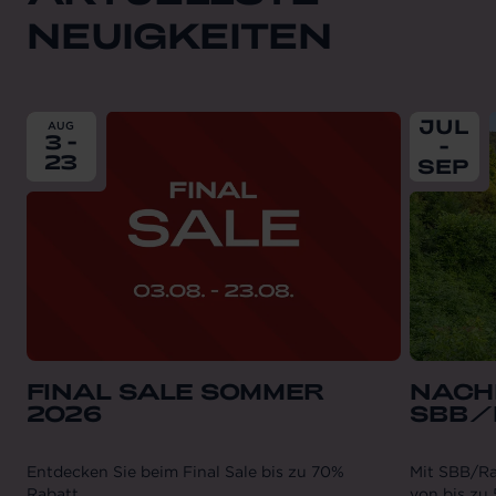
NEUIGKEITEN
From
2026-08-03
till
2026-08-23
From
202
JUL
AUG
3 -
-
23
SEP
FINAL SALE SOMMER
NACHH
2026
SBB/
Entdecken Sie beim Final Sale bis zu 70%
Mit SBB/Ra
Rabatt
von bis zu