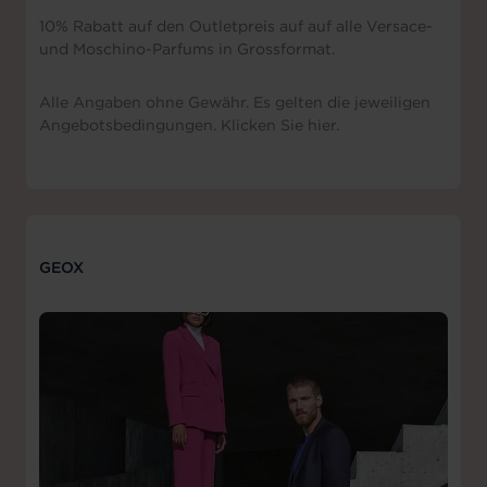
10% Rabatt auf den Outletpreis auf auf alle Versace-
und Moschino-Parfums in Grossformat.
Alle Angaben ohne Gewähr. Es gelten die jeweiligen
Angebotsbedingungen. Klicken Sie hier.
GEOX