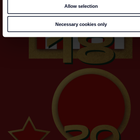
Allow selection
18
18
Necessary cookies only
20
20